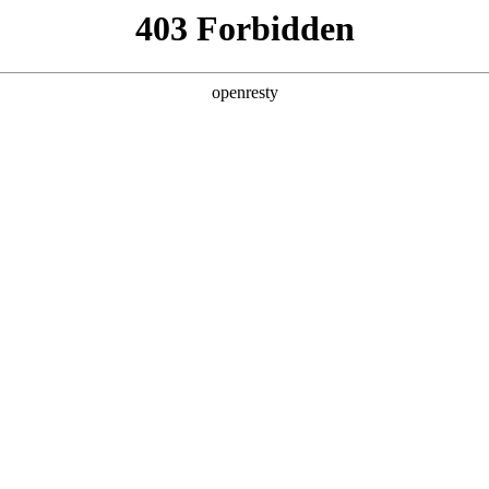
产品及服务
行业解决方案
合作伙伴
投资者关系
工智能+”规模化落地推动产业重构
2026 / 05 / 06
，《经济日报》在《“人工智能+”规模化落地推动产业重构》一文中指出
调用量已突破140万亿，两年间增长超千倍。面对这场技术洪流，如何
略及“AI for Process”理念，公司2026年Q1营收达405.6
发算力需求暴涨，企业AI应用已完成关键一跃：从边缘化的对话工具